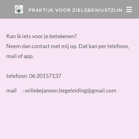
Ga
PRAKTIJK VOOR ZIELSBEWUSTZIJN
direct
naar
de
Kan ik iets voor je betekenen?
hoofdinhoud
Neem dan contact met mij op. Dat kan per telefoon,
mail of app.
telefoon: 06 20157137
mail : willekejansen.begeleiding@gmail.com