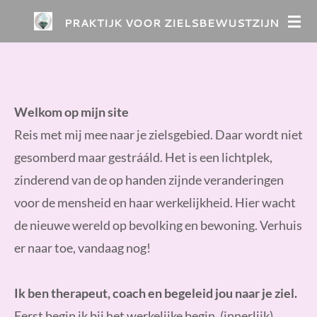
Ga
PRAKTIJK VOOR ZIELSBEWUSTZIJN
direct
naar
de
hoofdinhoud
Welkom op mijn site
Reis met mij mee naar je zielsgebied. Daar wordt niet
gesomberd maar gestrááld. Het is een lichtplek,
zinderend van de op handen zijnde veranderingen
voor de mensheid en haar werkelijkheid. Hier wacht
de nieuwe wereld op bevolking en bewoning. Verhuis
er naar toe, vandaag nog!
Ik ben therapeut, coach en begeleid jou naar je ziel.
Eerst begin ik bij het werkelijke begin, (innerlijk)